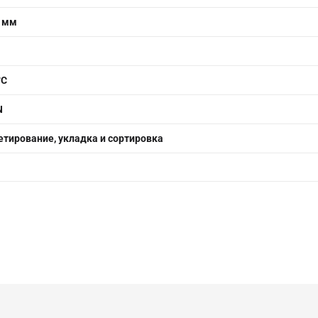
1 мм
°C
N
етирование, укладка и сортировка