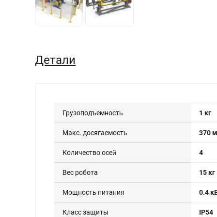
Детали
Грузоподъемность
1 кг
Макс. досягаемость
370 
Количество осей
4
Вес робота
15 кг
Мощность питания
0.4 к
Класс защиты
IP54